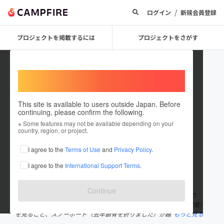
/
ログイン
新規会員登録
プロジェクトを掲載するには
プロジェクトをさがす
Welcome,
International users
This site is available to users outside Japan. Before
continuing, please confirm the following.
Azuma Soratomo
※ Some features may not be available depending on your
country, region, or project.
プロジェクトオーナー
I agree to the
Terms of Use
and
Privacy Policy
.
これまでに1件のプロジェクトを投稿しています
I agree to the
International Support Terms
.
在住国：日本
現在地：千葉県
出身国：日本
出身地：千葉県
Continue
平成9年生まれ 千葉県出身 日大生産工学部土木工学科 4年生の
「東 天友」です。 音楽（邦ロック）を聴くこと、映画（週5本程度）
を見ること、スノーボード（去年鎖骨を折りました）が趣
もっと見る