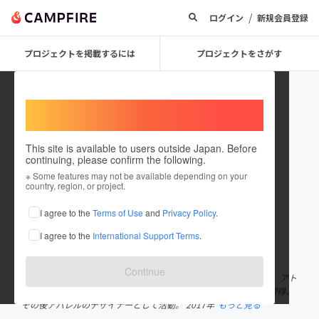
/
ログイン
新規会員登録
プロジェクトを掲載するには
プロジェクトをさがす
Welcome,
International users
This site is available to users outside Japan. Before
continuing, please confirm the following.
BALL JACKET
※ Some features may not be available depending on your
country, region, or project.
プロジェクトオーナー
I agree to the
Terms of Use
and
Privacy Policy
.
これまでに2回支援して1件のプロジェクトを投稿しています
I agree to the
International Support Terms
.
在住国：日本
現在地：東京都
出身国：日本
出身地：宮崎県
Continue
南国宮崎の出身。 杉野ドレスメーカー学院、デザイナー科卒業後、アト
リエにて洋服の企画デザイン、裁断、縫製、仕上げのノウハウを習得、
その後アパレルのデザイナーとして活動。 2017年
もっと見る