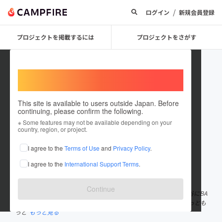
/
ログイン
新規会員登録
プロジェクトを掲載するには
プロジェクトをさがす
Welcome,
International users
This site is available to users outside Japan. Before
continuing, please confirm the following.
BANRIema
※ Some features may not be available depending on your
country, region, or project.
プロジェクトオーナー
I agree to the
Terms of Use
and
Privacy Policy
.
これまでに4件のプロジェクトを投稿しています
I agree to the
International Support Terms
.
在住国：日本
現在地：東京都
出身国：日本
出身地：埼玉県
Continue
24歳で独立して渋谷に美容室 Beee hair salonを出店。 26歳で渋谷にBA
R Ema lounge tokyoを出店。 2019年に法人化して これからももっとも
っと
もっと見る