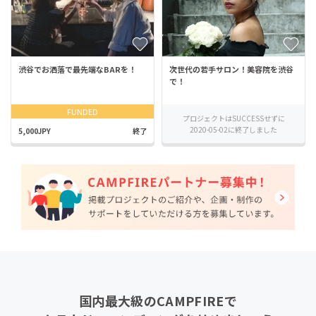
渋谷でお洒落で最先端なBARを！
次世代の若手サロン！美容院を渋谷
で！
FUNDED
プロジェクトはSUCCESSせずに
2020-05-02に終了しました
5,000JPY
終了
国内最大級のCAMPFIREで