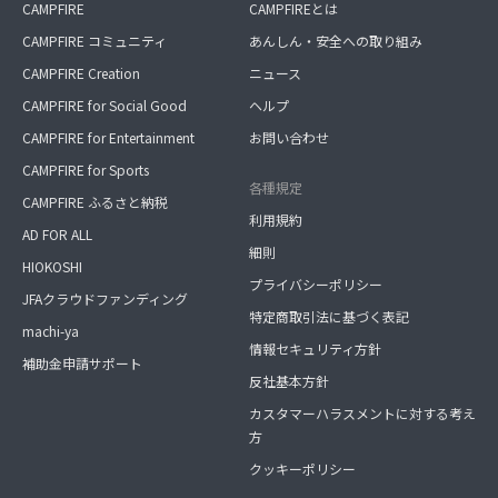
CAMPFIRE
CAMPFIREとは
CAMPFIRE コミュニティ
あんしん・安全への取り組み
CAMPFIRE Creation
ニュース
CAMPFIRE for Social Good
ヘルプ
CAMPFIRE for Entertainment
お問い合わせ
CAMPFIRE for Sports
各種規定
CAMPFIRE ふるさと納税
利用規約
AD FOR ALL
細則
HIOKOSHI
プライバシーポリシー
JFAクラウドファンディング
特定商取引法に基づく表記
machi-ya
情報セキュリティ方針
補助金申請サポート
反社基本方針
カスタマーハラスメントに対する考え
方
クッキーポリシー