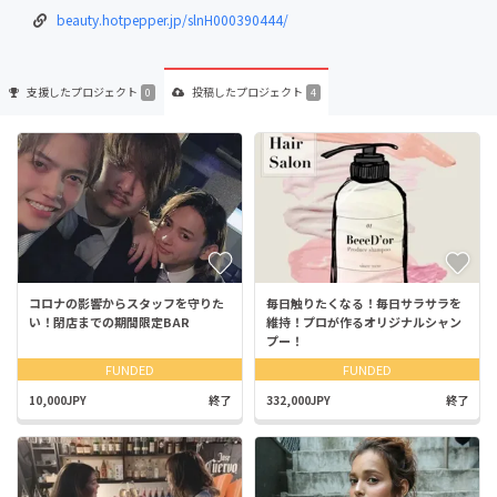
beauty.hotpepper.jp/slnH000390444/
支援した
プロジェクト
投稿した
プロジェクト
0
4
コロナの影響からスタッフを守りた
毎日触りたくなる！毎日サラサラを
い！閉店までの期間限定BAR
維持！プロが作るオリジナルシャン
プー！
FUNDED
FUNDED
10,000JPY
終了
332,000JPY
終了