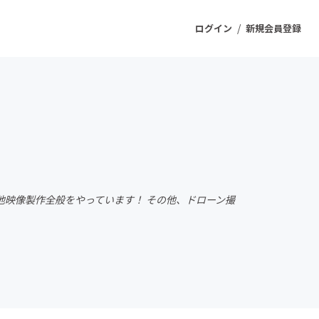
/
ログイン
新規会員登録
ジェクト
もうすぐ公開されます
プロダクト
映像製作全般をやっています！ その他、ドローン撮
ファッション
スポーツ
ケア
ソーシャルグッド