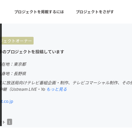
プロジェクトを掲載するには
プロジェクトをさがす
ジェクトオーナー
ターン
注目の新着プロジェクト
募集終了が近いプロ
件のプロジェクトを投稿しています
現在地：東京都
音楽
舞台・パフォーマンス
出身地：長野県
主に放送局向けテレビ番組企画・制作、テレビコマーシャル制作、その他
ゲーム・サービス開発
フード・飲食店
（Ustream LIVE・Yo
もっと見る
書籍・雑誌出版
アニメ・漫画
.co.jp
チャレンジ
ビューティー・ヘルス
クト
1