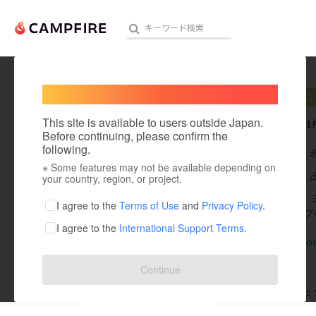
Welcome,
International users
BBPJ
プロ
人気のプロジェクト
注目のリ
This site is available to users outside Japan.
これまでに1
Before continuing, please confirm the
following.
在住国：日本
※ Some features may not be available depending on
アート・写真
出身国：日本
your country, region, or project.
長野と東京で、
テクノロジー・ガジェット
I agree to the
Terms of Use
and
Privacy Policy
.
影、Webライブ中継
I agree to the
International Support Terms
.
映像・映画
www.m-front
ビジネス・起業
Continue
まちづくり・地域活性化
支援した
プロジェクト
0
投稿した
プロジェ