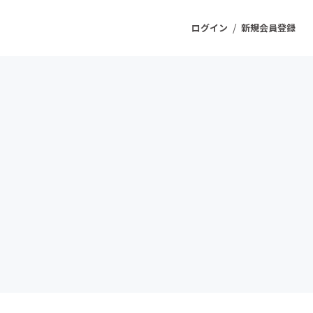
/
ログイン
新規会員登録
ジェクト
もうすぐ公開されます
プロダクト
ファッション
スポーツ
ケア
ソーシャルグッド