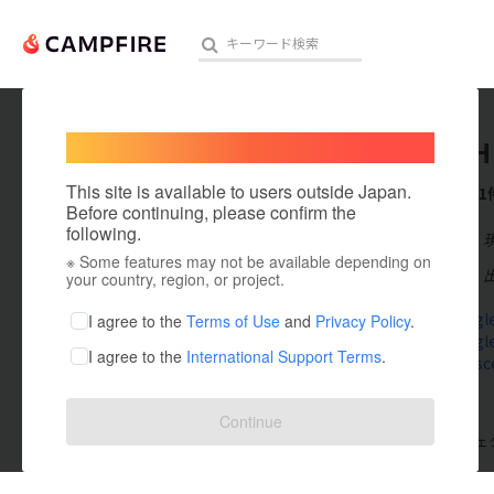
Welcome,
International users
BIG FISH
人気のプロジェクト
注目のリ
This site is available to users outside Japan.
これまでに1
Before continuing, please confirm the
following.
在住国：日本
※ Some features may not be available depending on
アート・写真
出身国：日本
your country, region, or project.
テクノロジー・ガジェット
www.google.
I agree to the
Terms of Use
and
Privacy Policy
.
www.google.
I agree to the
International Support Terms
.
映像・映画
www.pintsco
ビジネス・起業
Continue
支援した
プロジェクト
0
投稿した
プロジェ
まちづくり・地域活性化