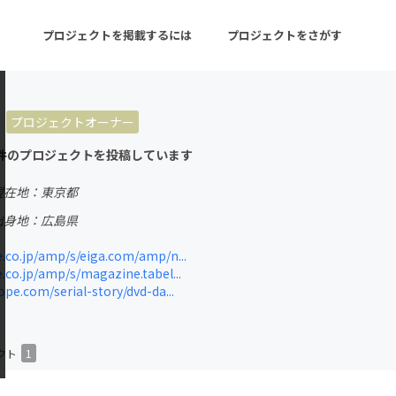
プロジェクトを掲載するには
プロジェクトをさがす
プロジェクトオーナー
ターン
注目の新着プロジェクト
募集終了が近いプロ
件のプロジェクトを投稿しています
現在地：東京都
音楽
舞台・パフォーマンス
出身地：広島県
ゲーム・サービス開発
フード・飲食店
co.jp/amp/s/eiga.com/amp/n...
co.jp/amp/s/magazine.tabel...
書籍・雑誌出版
アニメ・漫画
pe.com/serial-story/dvd-da...
チャレンジ
ビューティー・ヘルス
クト
1