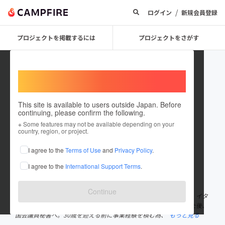
/
ログイン
新規会員登録
プロジェクトを掲載するには
プロジェクトをさがす
Welcome,
International users
This site is available to users outside Japan. Before
continuing, please confirm the following.
Bestock
※ Some features may not be available depending on your
country, region, or project.
プロジェクトオーナー
I agree to the
Terms of Use
and
Privacy Policy
.
これまでに1件のプロジェクトを投稿しています
I agree to the
International Support Terms
.
在住国：日本
現在地：東京都
出身国：日本
出身地：千葉県
Continue
神田外語大学卒業後、金融会社へ就職。スタイリストを目指す為、イタ
リアへ留学し、アパレルを学ぶ。帰国後、アパレル会社へ勤務した後、
国会議員秘書へ。30歳を迎える前に事業経験を積む為、
もっと見る