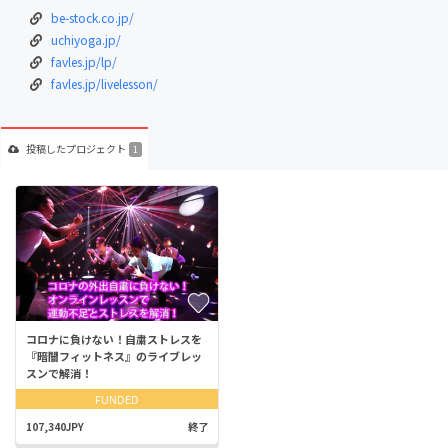
be-stock.co.jp/
uchiyoga.jp/
favles.jp/lp/
favles.jp/livelesson/
投稿した
プロジェクト
1
コロナに負けない！自粛ストレスを
『暗闇フィットネス』のライブレッ
スンで解消！
FUNDED
107,340JPY
終了