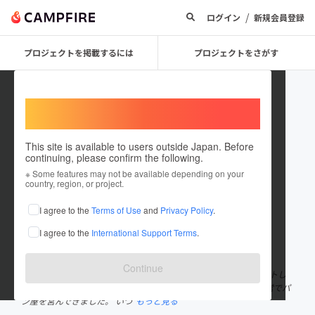
/
ログイン
新規会員登録
プロジェクトを掲載するには
プロジェクトをさがす
Welcome,
International users
This site is available to users outside Japan. Before
continuing, please confirm the following.
Boulangerie Show
※ Some features may not be available depending on your
country, region, or project.
プロジェクトオーナー
I agree to the
Terms of Use
and
Privacy Policy
.
これまでに1件のプロジェクトを投稿しています
I agree to the
International Support Terms
.
在住国：日本
現在地：大阪府
出身国：日本
出身地：大阪府
Continue
Boulangerie Show(ブーランジェリーショー) 父と三人娘でスタートし
ました。 父はパン職人歴38年。 西宮で14年間フランチャイズ経営でパ
ン屋を営んできました。 いつ
もっと見る