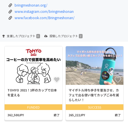
bringmeshonan.org/
www.instagram.com/bringmeshonan
www.facebook.com/Bringmeshonan/
支援した
プロジェクト
投稿した
プロジェクト
0
2
TOHYO 2021！1杯のカップで日本
マイボトル持ち歩きを普及させ、カ
を変える
フェで出る使い捨てカップごみを減
らしたい！
FUNDED
SUCCESS
362,500JPY
終了
265,222JPY
終了