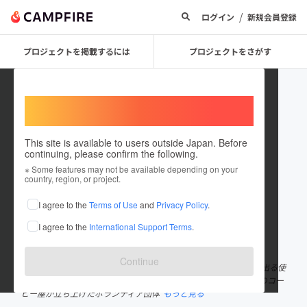
/
ログイン
新規会員登録
プロジェクトを掲載するには
プロジェクトをさがす
Welcome,
International users
This site is available to users outside Japan. Before
continuing, please confirm the following.
Bring me Shonan
※ Some features may not be available depending on your
country, region, or project.
プロジェクトオーナー
I agree to the
Terms of Use
and
Privacy Policy
.
これまでに2件のプロジェクトを投稿しています
I agree to the
International Support Terms
.
在住国：日本
現在地：神奈川県
出身国：日本
出身地：神奈川県
Continue
日常にマイボトルを持ち運ぼう！ Bring me Shonanは「カフェで出る使
い捨てカップごみを減らしたい」という想いから生まれた、湘南のコー
ヒー屋が立ち上げたボランティア団体
もっと見る