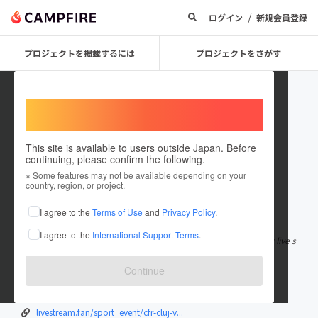
/
ログイン
新規会員登録
プロジェクトを掲載するには
プロジェクトをさがす
Welcome,
International users
This site is available to users outside Japan. Before
continuing, please confirm the following.
BrookeDavidson47630
※ Some features may not be available depending on your
country, region, or project.
在住国：エクアドル
I agree to the
Terms of Use
and
Privacy Policy
.
出身国：エクアドル
I agree to the
International Support Terms
.
Paphos v CFR Cluj Live Stream: Watch Paphos v CFR Cluj soccer live s
tream
Continue
telegra.ph/Paphos-v-CFR-Cluj-LiveStre...
telegra.ph/Paphos-v-CFR-Cluj-LiveStre...
livestream.fan/sport_event/cfr-cluj-v...