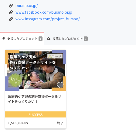
burano.or.jp/
www.facebook.com/burano.or.jp
www.instagram.com/project_burano/
支援した
プロジェクト
投稿した
プロジェクト
1
1
医療的ケア児の旅行支援ポータルサ
イトをつくりたい！
SUCCESS
1,515,000JPY
終了