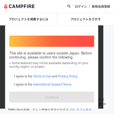
/
ログイン
新規会員登録
プロジェクトを掲載するには
プロジェクトをさがす
Welcome,
International users
This site is available to users outside Japan. Before
continuing, please confirm the following.
Burano_Project
※ Some features may not be available depending on your
country, region, or project.
プロジェクトオーナー
I agree to the
Terms of Use
and
Privacy Policy
.
これまでに1回支援して1件のプロジェクトを投稿しています
I agree to the
International Support Terms
.
在住国：日本
現在地：茨城県
出身国：日本
出身地：茨城県
Continue
みなさん、こんにちは！ 私たちBuranoは、医療的ケアがある子どもた
ちの親で立ち上げたプロジェクトチームです。 医療的ケア児の居場所や
母親の就労支援、そして障害がある子のきょうだ
もっと見る