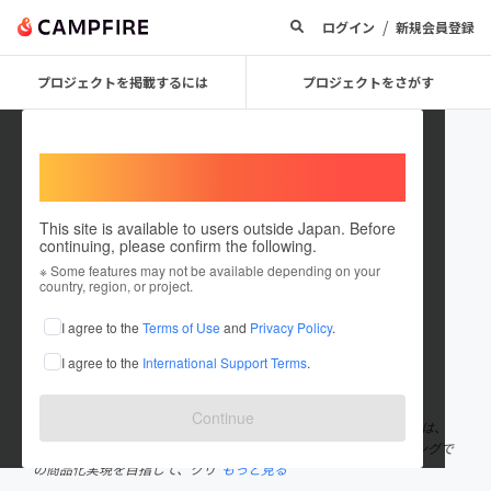
/
ログイン
新規会員登録
プロジェクトを掲載するには
プロジェクトをさがす
Welcome,
International users
This site is available to users outside Japan. Before
continuing, please confirm the following.
CAMPFIRE Creation
※ Some features may not be available depending on your
country, region, or project.
プロジェクトオーナー
I agree to the
Terms of Use
and
Privacy Policy
.
これまでに358件のプロジェクトを投稿しています
I agree to the
International Support Terms
.
在住国：日本
現在地：東京都
出身国：日本
出身地：未設定
Continue
「CAMPFIRE Creation（キャンプファイヤー クリエーション）」は、
株式会社CAMPFIREの商品企画チームです。 クラウドファンディングで
の商品化実現を目指して、クリ
もっと見る