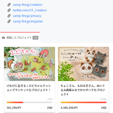
camp-fire.jp/creation
twitter.com/CF_Creation
camp-fire.jp/privacy
camp-fire.jp/inquiries
投稿した
プロジェクト
358
けなげに生きる♪エビちゃんクッシ
ちょこさん。＆おはぎさん。ぬいぐ
ョンブランケット化プロジェクト！
るみ再販＆おでかけポーチ化プロジ
ェクト
36%
296%
361,300JPY
29日
4,440,300JPY
29日