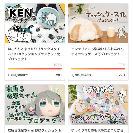
ねこたちとまったりリラックスタイ
インテリアにも馴染む♪ふわんわん
ム！KENクッションブランケット化
ティッシュケース化プロジェクト！
プロジェクト！
104%
170%
1,048,900JPY
29日
1,705,985JPY
22日
理解る後輩ちゃん お顔クッション &
ゆっくり休むのも大事だよ？しかる