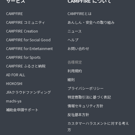
サービス
CAMPFIRE について
CAMPFIRE
CAMPFIREとは
CAMPFIRE コミュニティ
あんしん・安全への取り組み
CAMPFIRE Creation
ニュース
CAMPFIRE for Social Good
ヘルプ
CAMPFIRE for Entertainment
お問い合わせ
CAMPFIRE for Sports
各種規定
CAMPFIRE ふるさと納税
利用規約
AD FOR ALL
細則
HIOKOSHI
プライバシーポリシー
JFAクラウドファンディング
特定商取引法に基づく表記
machi-ya
情報セキュリティ方針
補助金申請サポート
反社基本方針
カスタマーハラスメントに対する考え
方