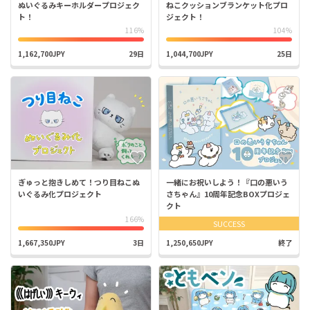
ぬいぐるみキーホルダープロジェク
ねこクッションブランケット化プロ
ト！
ジェクト！
116%
104%
1,162,700JPY
29日
1,044,700JPY
25日
ぎゅっと抱きしめて！つり目ねこぬ
一緒にお祝いしよう！『口の悪いう
いぐるみ化プロジェクト
さちゃん』10周年記念BOXプロジェ
クト
166%
SUCCESS
1,667,350JPY
3日
1,250,650JPY
終了