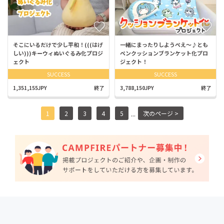
そこにいるだけで少し平和！(((はげ
一緒にまったりしようぺえ〜♪とも
しい)))キーウィぬいぐるみ化プロジ
ペンクッションブランケット化プロ
ェクト
ジェクト！
SUCCESS
SUCCESS
1,351,155JPY
終了
3,788,150JPY
終了
...
1
2
3
4
5
次のページ >