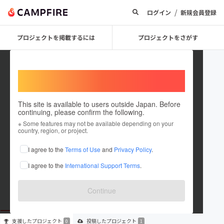
/
ログイン
新規会員登録
プロジェクトを掲載するには
プロジェクトをさがす
Welcome,
International users
This site is available to users outside Japan. Before
continuing, please confirm the following.
CHO3
※ Some features may not be available depending on your
country, region, or project.
プロジェクトオーナー
I agree to the
Terms of Use
and
Privacy Policy
.
これまでに1件のプロジェクトを投稿しています
I agree to the
International Support Terms
.
在住国：未設定
出身国：未設定
Continue
支援した
プロジェクト
投稿した
プロジェクト
0
1