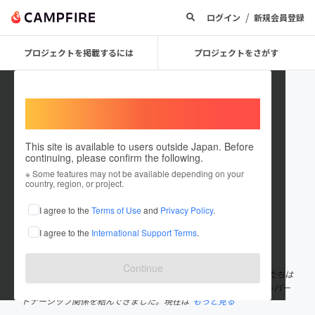
/
ログイン
新規会員登録
プロジェクトを掲載するには
プロジェクトをさがす
Welcome,
International users
This site is available to users outside Japan. Before
continuing, please confirm the following.
CHRISTY LEE
※ Some features may not be available depending on your
country, region, or project.
プロジェクトオーナー
I agree to the
Terms of Use
and
Privacy Policy
.
これまでに3件のプロジェクトを投稿しています
I agree to the
International Support Terms
.
在住国：日本
現在地：東京都
出身国：日本
出身地：東京都
Continue
こんにちは、バーインターナショナルの代表Chirsty Leeです。私たちは
ハイクオリティー製品を生産するメーカーらの製品を流通しながらパー
トナーシップ関係を結んできました。現在は
もっと見る