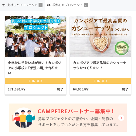
支援した
プロジェクト
投稿した
プロジェクト
0
2
小学校に手洗い場が無い！カンボジ
カンボジアで最高品質のカシューナ
アの小学校に｢手洗い場｣を作りた
ッツをつくりたい！
い！
FUNDED
FUNDED
171,080JPY
終了
64,000JPY
終了