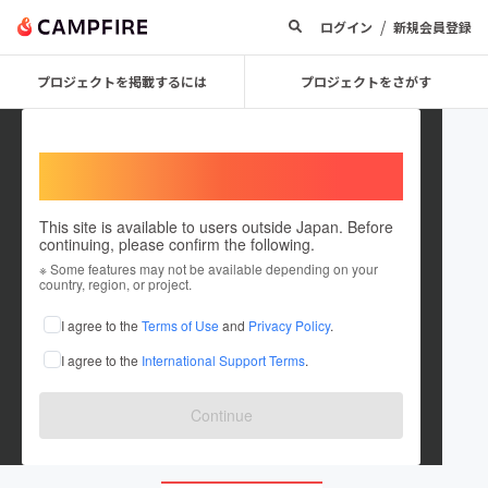
/
ログイン
新規会員登録
プロジェクトを掲載するには
プロジェクトをさがす
Welcome,
International users
This site is available to users outside Japan. Before
continuing, please confirm the following.
CJ ANGKOR
※ Some features may not be available depending on your
country, region, or project.
プロジェクトオーナー
I agree to the
Terms of Use
and
Privacy Policy
.
これまでに2件のプロジェクトを投稿しています
I agree to the
International Support Terms
.
在住国：日本
現在地：東京都
出身国：日本
出身地：東京都
Continue
m.facebook.com/cj.angkor.nuts/