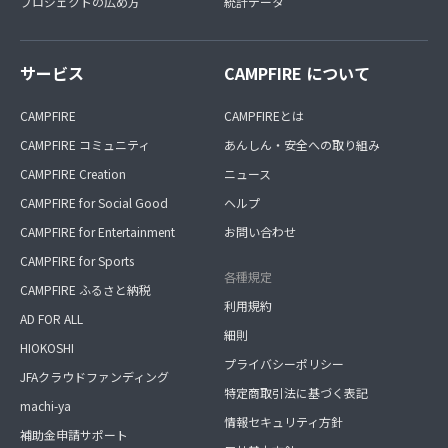
プロジェクトの広め方
統計データ
サービス
CAMPFIRE について
CAMPFIRE
CAMPFIREとは
CAMPFIRE コミュニティ
あんしん・安全への取り組み
CAMPFIRE Creation
ニュース
CAMPFIRE for Social Good
ヘルプ
CAMPFIRE for Entertainment
お問い合わせ
CAMPFIRE for Sports
各種規定
CAMPFIRE ふるさと納税
利用規約
AD FOR ALL
細則
HIOKOSHI
プライバシーポリシー
JFAクラウドファンディング
特定商取引法に基づく表記
machi-ya
情報セキュリティ方針
補助金申請サポート