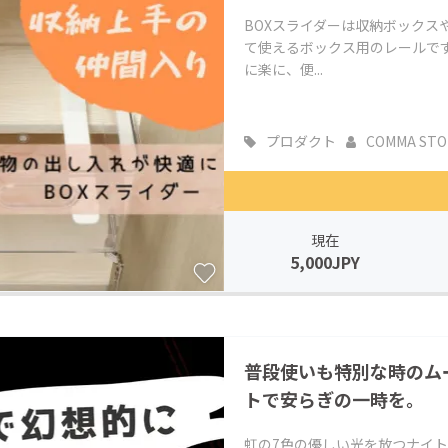
BOXスライダーは収納ボックス
て使えるボックス用のレールで
に楽に、便...
プロダクト
COMMA STO
現在
5,000JPY
普段使いも特別な時のム
トで安らぎの一時を。
虹の7色の優しい光を放つナイ