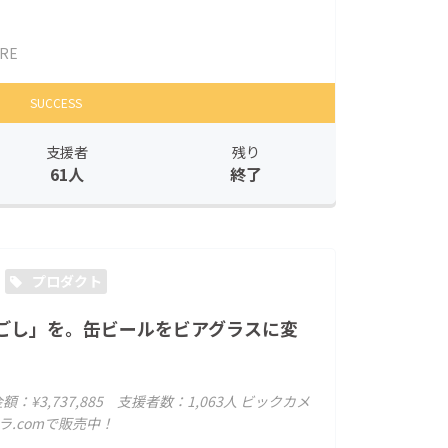
RE
SUCCESS
支援者
残り
61人
終了
プロダクト
ごし」を。缶ビールをビアグラスに変
：¥3,737,885 支援者数：1,063人 ビックカメ
ラ.comで販売中！