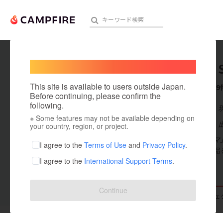
Welcome,
International users
COMMA 
人気のプロジェクト
注目のリ
This site is available to users outside Japan.
これまでに9
Before continuing, please confirm the
following.
在住国：日本
※ Some features may not be available depending on
アート・写真
出身国：日本
your country, region, or project.
小さな「コンマ」
テクノロジー・ガジェット
I agree to the
Terms of Use
and
Privacy Policy
.
珍しい海外製品
I agree to the
International Support Terms
.
映像・映画
ビジネス・起業
Continue
支援した
プロジェクト
0
投稿した
プロジェ
まちづくり・地域活性化