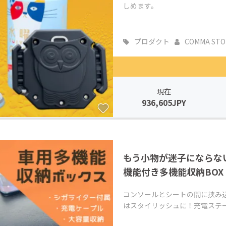
しめます。
プロダクト
COMMA STO
現在
936,605JPY
もう小物が迷子にならな
機能付き多機能収納BOX
コンソールとシートの間に挟み
はスタイリッシュに！充電ステ