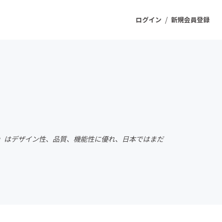
/
ログイン
新規会員登録
ジェクト
もうすぐ公開されます
プロダクト
RE」はデザイン性、品質、機能性に優れ、日本ではまだ
ファッション
スポーツ
ケア
ソーシャルグッド