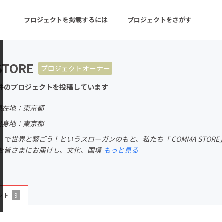
プロジェクトを掲載するには
プロジェクトをさがす
STORE
プロジェクトオーナー
ターン
注目の新着プロジェクト
募集終了が近いプロ
件のプロジェクトを投稿しています
現在地：東京都
音楽
舞台・パフォーマンス
出身地：東京都
で世界と繋ごう！というスローガンのもと、私たち「 COMMA STO
ゲーム・サービス開発
フード・飲食店
を皆さまにお届けし、文化、国境
もっと見る
書籍・雑誌出版
アニメ・漫画
チャレンジ
ビューティー・ヘルス
クト
9