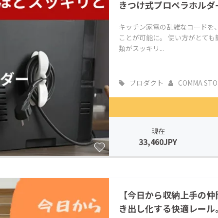
きつけ式プロペラホルダ
キッチン家電の乱雑なコードを
ことが可能に。 使い方がとて
類がスッキリ...
プロダクト
COMMA STO
現在
33,460JPY
【今日から収納上手の仲
き出し化する快適レール