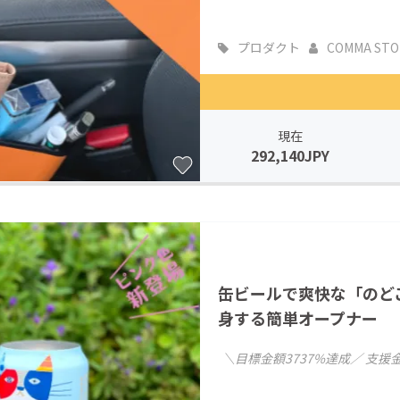
プロダクト
COMMA STO
現在
292,140JPY
缶ビールで爽快な「のど
身する簡単オープナー
＼目標金額3737%達成／ 支援金額