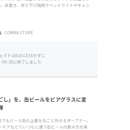
き。床置き、吊り下げ両用でベッドライトやキャン
COMMA STORE
ェクトはSUCCESSせずに
2-09-30に終了しました
ごし」を。缶ビールをビアグラスに変
弾
性でもビール缶の上蓋を丸ごと外せるオープナー。
ウトドアなどでいつもと違う缶ビールの飲み方を楽