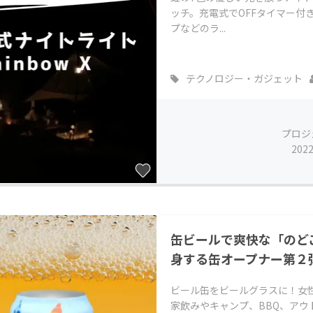
ッチ。充電式でOFFタイマー付
プなどのラ...
テクノロジー・ガジェット
プロジ
202
缶ビールで爽快な「のど
身する缶オープナー第２
ビール缶をビールグラスに！女
家飲みやキャンプ、BBQ、ア