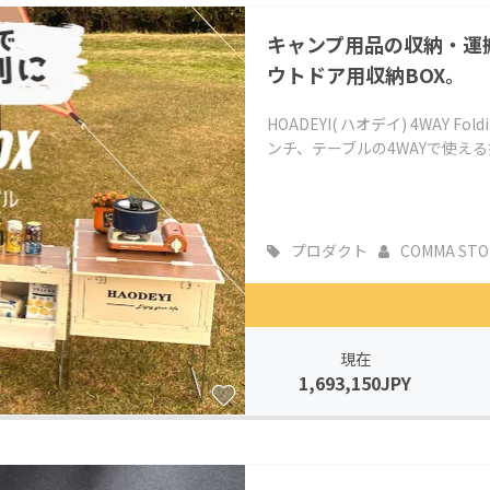
CAMPFIRE for Social Good
CAMPFIRE Creation
キャンプ用品の収納・運
CAMPFIREふるさと納税
machi-ya
コミュニティ
ウトドア用収納BOX。
HOADEYI( ハオデイ) 4WAY
ンチ、テーブルの4WAYで使える折
プロダクト
COMMA STO
現在
1,693,150JPY