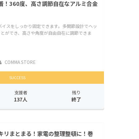
着！360度、高さ調節自在なアルミ合金
バイスをしっかり固定できます。多関節設計でヘッ
ことができ、高さや角度が自由自在に調節できま
COMMA STORE
SUCCESS
支援者
残り
137人
終了
キリまとまる！家電の整理整頓に！巻