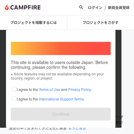
/
ログイン
新規会員登録
プロジェクトを掲載するには
プロジェクトをさがす
Welcome,
International users
This site is available to users outside Japan. Before
continuing, please confirm the following.
CULTURE BANK
※ Some features may not be available depending on your
country, region, or project.
プロジェクトオーナー
I agree to the
Terms of Use
and
Privacy Policy
.
これまでに2件のプロジェクトを投稿しています
I agree to the
International Support Terms
.
在住国：日本
現在地：東京都
出身国：日本
出身地：埼玉県
Continue
こんにちは！文化保護がテーマの ”CULTURE BANK” 。プロジェクトオ
ーナーの株式会社ウーリー 代表 山本友弘と申します。 私たちは人類の
歴史の中で生まれてきた文化に敬意
もっと見る