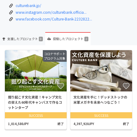
culturebank.jp/
www.instagram.com/culturebank.officia...
www.facebook.com/Culture-Bank-2232822...
支援した
プロジェクト
投稿した
プロジェクト
0
2
コロナサポート
プログラム対象
掘り起こす文化資産！キャンプ文化
文化資産を手に！デッドストックの
の栄えた60年代キャンバスで作るコ
米軍メガネを未来へつなごう！
ットンタープ
SUCCESS
SUCCESS
1,014,580JPY
終了
4,397,920JPY
終了