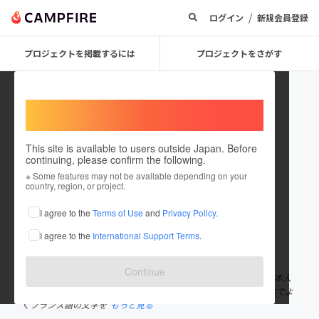
/
ログイン
新規会員登録
プロジェクトを掲載するには
プロジェクトをさがす
Welcome,
International users
This site is available to users outside Japan. Before
continuing, please confirm the following.
CavaParis
※ Some features may not be available depending on your
country, region, or project.
プロジェクトオーナー
I agree to the
Terms of Use
and
Privacy Policy
.
これまでに1件のプロジェクトを投稿しています
I agree to the
International Support Terms
.
在住国：未設定
出身国：未設定
Continue
C'est ta vie rend la belle. フランス男性は日本に住んでいます。日本人
はとても親切で、伝統的な文化があり、自然の豊かな国です。日本でよ
くフランス語の文字を
もっと見る