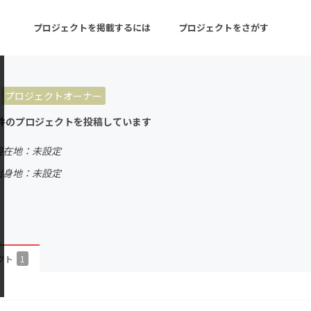
プロジェクトを掲載するには
プロジェクトをさがす
プロジェクトオーナー
ターン
注目の新着プロジェクト
募集終了が近いプロ
件のプロジェクトを投稿しています
現在地：未設定
音楽
舞台・パフォーマンス
出身地：未設定
ゲーム・サービス開発
フード・飲食店
書籍・雑誌出版
アニメ・漫画
チャレンジ
ビューティー・ヘルス
クト
1