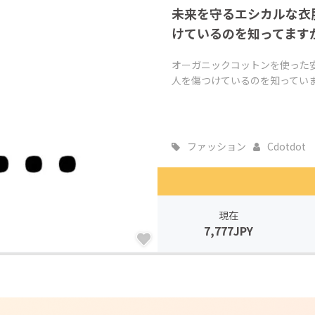
未来を守るエシカルな衣
CAMPFIRE for Social Good
CAMPFIRE Creation
けているのを知ってます
CAMPFIREふるさと納税
machi-ya
コミュニティ
オーガニックコットンを使った
人を傷つけているのを知ってい
ファッション
Cdotdot
現在
7,777JPY