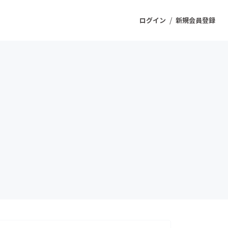
/
ログイン
新規会員登録
ジェクト
もうすぐ公開されます
プロダクト
ファッション
スポーツ
ケア
ソーシャルグッド