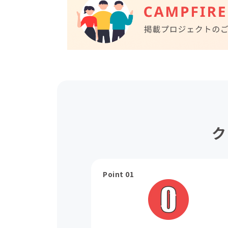
ク
Point 01