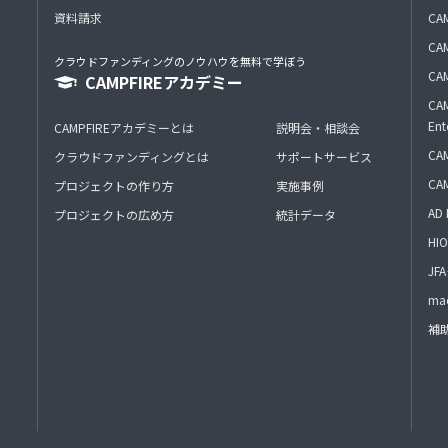
資料請求
CA
CAM
クラウドファンディングのノウハウを無料で学ぼう
CAM
CAMPFIREアカデミー
CAM
Ent
CAMPFIREアカデミーとは
説明会・相談会
CAM
クラウドファンディングとは
サポートサービス
CA
プロジェクトの作り方
実施事例
AD 
プロジェクトの広め方
統計データ
HIO
J
mac
補