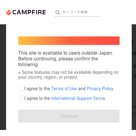
Welcome,
International users
Cdotdot
人気のプロジェクト
注目のリ
This site is available to users outside Japan.
これまでに1
Before continuing, please confirm the
following.
在住国：日本
※ Some features may not be available depending on
アート・写真
出身国：日本
your country, region, or project.
テクノロジー・ガジェット
I agree to the
Terms of Use
and
Privacy Policy
.
I agree to the
International Support Terms
.
映像・映画
ビジネス・起業
支援した
プロジェクト
0
投稿した
プロジェ
Continue
まちづくり・地域活性化