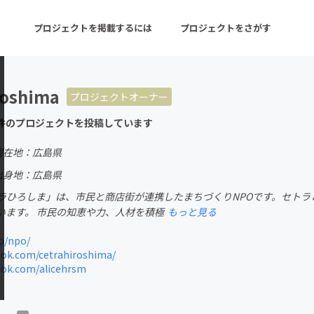
プロジェクトを掲載するには
プロジェクトをさがす
roshima
プロジェクトオーナー
ターン
注目の新着プロジェクト
募集終了が近いプロ
件のプロジェクトを投稿しています
現在地：広島県
音楽
舞台・パフォーマンス
出身地：広島県
トラひろしま」は、市民と商店街が連携したまちづくりNPOです。セト
ゲーム・サービス開発
フード・飲食店
います。 市民の知恵や力、人材を積極
もっと見る
書籍・雑誌出版
アニメ・漫画
p/npo/
ok.com/cetrahiroshima/
チャレンジ
ビューティー・ヘルス
ok.com/alicehrsm