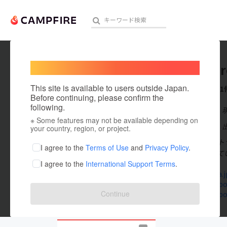
Welcome,
International users
CetraHi
人気のプロジェクト
注目のリ
This site is available to users outside Japan.
これまでに1
Before continuing, please confirm the
following.
在住国：日本
※ Some features may not be available depending on
アート・写真
出身国：日本
your country, region, or project.
「NPO法人セ
テクノロジー・ガジェット
I agree to the
Terms of Use
and
Privacy Policy
.
ことを意味して
I agree to the
International Support Terms
.
映像・映画
www.cetra.j
www.facebo
ビジネス・起業
Continue
www.facebo
まちづくり・地域活性化