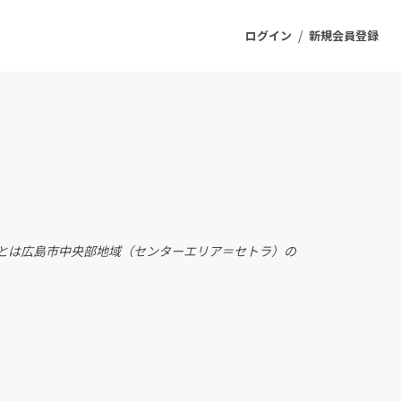
/
ログイン
新規会員登録
ジェクト
もうすぐ公開されます
プロダクト
ラとは広島市中央部地域（センターエリア＝セトラ）の
ファッション
スポーツ
ケア
ソーシャルグッド