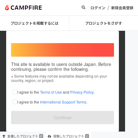
/
ログイン
新規会員登録
プロジェクトを掲載するには
プロジェクトをさがす
Welcome,
International users
This site is available to users outside Japan. Before
continuing, please confirm the following.
Chamfer Records
※ Some features may not be available depending on your
country, region, or project.
プロジェクトオーナー
I agree to the
Terms of Use
and
Privacy Policy
.
これまでに2件のプロジェクトを投稿しています
I agree to the
International Support Terms
.
在住国：未設定
出身国：未設定
Continue
支援した
プロジェクト
投稿した
プロジェクト
0
2