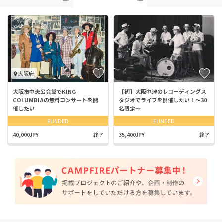
大阪府
大阪市中央公会堂でKING
【初】大阪中津のレコーディングス
COLUMBIAの無料コンサートを開
タジオでライブを開催したい！〜30
催したい
名限定〜
FUNDED
FUNDED
40,000JPY
終了
35,400JPY
終了