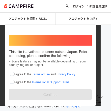
/
ログイン
新規会員登録
プロジェクトを掲載するには
プロジェクトをさがす
Welcome,
International users
This site is available to users outside Japan. Before
continuing, please confirm the following.
Chanko_Daigoro
※ Some features may not be available depending on your
country, region, or project.
プロジェクトオーナー
I agree to the
Terms of Use
and
Privacy Policy
.
これまでに1回支援して2件のプロジェクトを投稿しています
I agree to the
International Support Terms
.
在住国：日本
現在地：岩手県
出身国：日本
出身地：神奈川県
Continue
岩手県盛岡市の「ちゃんこ太五郎」の菅原晴広です。 ＜菅原晴広プロフ
ィール＞ 元三段目・鷲登（わしのぼり／大山部屋） 神奈川県平塚市出
身。肩のけがで引退し昭和54年に父親の故
もっと見る