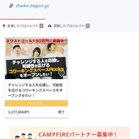
chanko-daigoro.jp/
支援した
プロジェクト
投稿した
プロジェクト
1
2
チャレンジする人を応援し、可能性
を広げるコワーキングスペースをオ
ープンさせたい！
SUCCESS
1,277,650JPY
終了