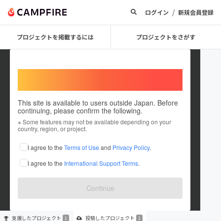
/
ログイン
新規会員登録
プロジェクトを掲載するには
プロジェクトをさがす
Welcome,
International users
This site is available to users outside Japan. Before
continuing, please confirm the following.
Chiba_InohanaFes_2024
※ Some features may not be available depending on your
country, region, or project.
プロジェクトオーナー
I agree to the
Terms of Use
and
Privacy Policy
.
これまでに1回支援して1件のプロジェクトを投稿しています
I agree to the
International Support Terms
.
在住国：日本
現在地：未設定
出身国：日本
出身地：未設定
Continue
支援した
プロジェクト
投稿した
プロジェクト
1
1