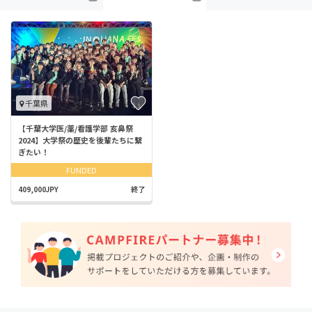
千葉県
【千葉大学医/薬/看護学部 亥鼻祭
2024】大学祭の歴史を後輩たちに繋
ぎたい！
FUNDED
409,000JPY
終了