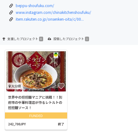
beppu-shoufuku.com/
www.instagram.com/chinakitchenshoufuku/
item.rakuten.co.jp/onsenken-oita/c/00...
支援した
プロジェクト
投稿した
プロジェクト
0
1
大分県
世界中の担担麵マニアに挑戦！！別
府市の中華料理店が作るレトルトの
担担麺ソース！
FUNDED
242,700JPY
終了