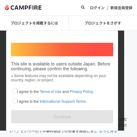
/
ログイン
新規会員登録
プロジェクトを掲載するには
プロジェクトをさがす
Welcome,
International users
This site is available to users outside Japan. Before
continuing, please confirm the following.
China Kitchen SHOUFUKU
※ Some features may not be available depending on your
country, region, or project.
プロジェクトオーナー
I agree to the
Terms of Use
and
Privacy Policy
.
これまでに1件のプロジェクトを投稿しています
I agree to the
International Support Terms
.
在住国：日本
現在地：大分県
出身国：日本
出身地：大分県
Continue
大分県別府市石垣にある中華料理店『チャイナキッチン笑福』店主の松
本鉄也です。 高校卒業後に「美味しい中華料理を提供する職人になりた
い！」という一心で中華料理店での修業を開始しまし
もっと見る