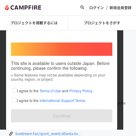
/
ログイン
新規会員登録
プロジェクトを掲載するには
プロジェクトをさがす
Welcome,
International users
This site is available to users outside Japan. Before
continuing, please confirm the following.
ChloeCarey52873
※ Some features may not be available depending on your
country, region, or project.
在住国：ソマリア
I agree to the
Terms of Use
and
Privacy Policy
.
出身国：ソマリア
I agree to the
International Support Terms
.
Braves vs Dodgers LiveStream^ Watch Atlanta Braves v Los Angeles
Dodgers baseball Live 9/1
もっと見る
Continue
telegra.ph/Watch-Atlanta---LA-Dodgers...
telegra.ph/Atlanta-Braves---Los-Angel...
livestream.fan/sport_event/atlanta-br...