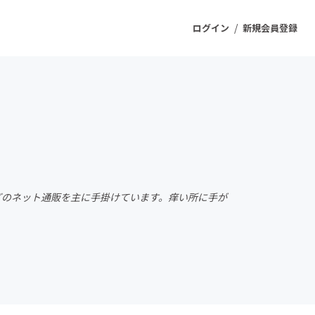
/
ログイン
新規会員登録
ジェクト
もうすぐ公開されます
プロダクト
卓などのネット通販を主に手掛けています。痒い所に手が
ファッション
スポーツ
ケア
ソーシャルグッド