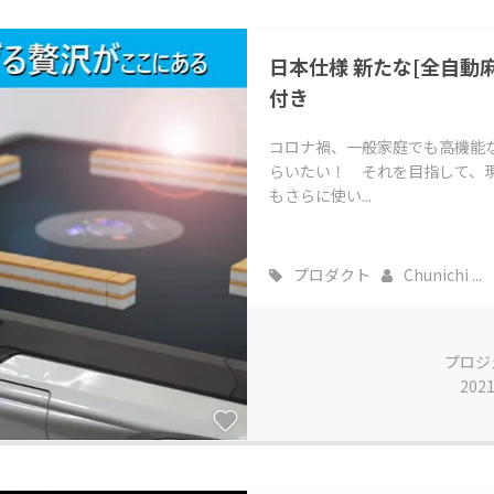
CAMPFIRE for Social Good
CAMPFIRE Creation
日本仕様 新たな[全自動
CAMPFIREふるさと納税
machi-ya
コミュニティ
付き
コロナ禍、一般家庭でも高機能
らいたい！ それを目指して、
もさらに使い...
プロダクト
Chunichi ...
プロジ
202