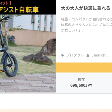
大の大人が快適に乗れる
軽量・コンパクトが目指される
体格の大きな大人には小さめに
が欲しい！」...
プロダクト
Chunichi ...
現在
698,600JPY