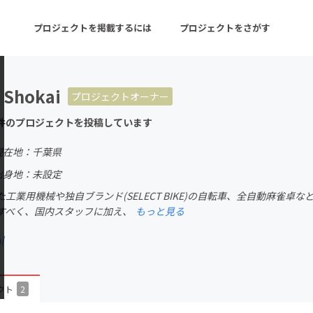
プロジェクトを掲載するには
プロジェクトをさがす
 Shokai
プロジェクトオーナー
ターン
注目の新着プロジェクト
募集終了が近いプロ
件のプロジェクトを投稿しています
現在地：千葉県
音楽
舞台・パフォーマンス
出身地：未設定
工業用機械や独自ブランド(SELECT BIKE)の自転車、全自動麻雀
ゲーム・サービス開発
フード・飲食店
すべく、国内スタッフに加え、
もっと見る
書籍・雑誌出版
アニメ・漫画
/
チャレンジ
ビューティー・ヘルス
クト
2