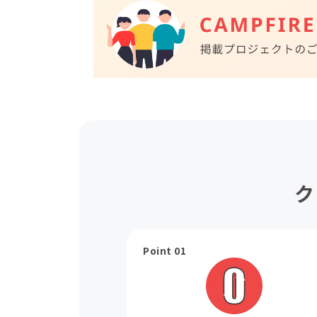
ク
Point 01