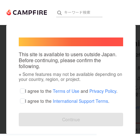
Welcome,
International users
Chunichi
人気のプロジェクト
注目のリ
This site is available to users outside Japan.
これまでに2
Before continuing, please confirm the
following.
在住国：日本
※ Some features may not be available depending on
アート・写真
出身国：日本
your country, region, or project.
中国から輸入した
テクノロジー・ガジェット
I agree to the
Terms of Use
and
Privacy Policy
.
届く商品に改良
I agree to the
International Support Terms
.
映像・映画
koguya.com
ビジネス・起業
Continue
まちづくり・地域活性化
支援した
プロジェクト
0
投稿した
プロジェ