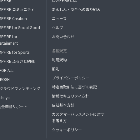
MPFIRE
CAMPFIREとは
MPFIRE コミュニティ
あんしん・安全への取り組み
PFIRE Creation
ニュース
PFIRE for Social Good
ヘルプ
PFIRE for
お問い合わせ
ertainment
各種規定
PFIRE for Sports
利用規約
MPFIRE ふるさと納税
細則
FOR ALL
プライバシーポリシー
KOSHI
特定商取引法に基づく表記
FAクラウドファンディング
情報セキュリティ方針
hi-ya
反社基本方針
助金申請サポート
カスタマーハラスメントに対す
る考え方
クッキーポリシー