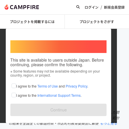
/
ログイン
新規会員登録
プロジェクトを掲載するには
プロジェクトをさがす
Welcome,
International users
This site is available to users outside Japan. Before
continuing, please confirm the following.
Citizen Labour S_ Inspector
※ Some features may not be available depending on your
country, region, or project.
プロジェクトオーナー
I agree to the
Terms of Use
and
Privacy Policy
.
これまでに2回支援して6件のプロジェクトを投稿しています
I agree to the
International Support Terms
.
在住国：日本
現在地：未設定
出身国：日本
出身地：未設定
Continue
滋賀県日野町教育委員会が教員の勤務時間を改ざんするよう指示した問
題でオンライン署名を行い、関係者の処分を行わせました。また、処分
の結果を全国全ての都道府県・市区町村教育委員会に郵便
もっと見る