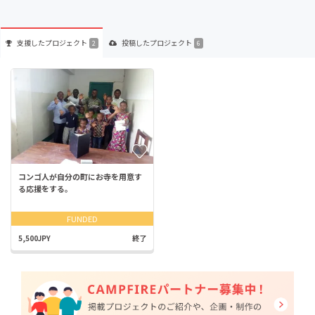
支援した
プロジェクト
投稿した
プロジェクト
2
6
コンゴ人が自分の町にお寺を用意す
る応援をする。
FUNDED
5,500JPY
終了