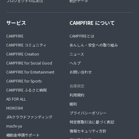
プロジェクトの広め方
統計データ
サービス
CAMPFIRE について
CAMPFIRE
CAMPFIREとは
CAMPFIRE コミュニティ
あんしん・安全への取り組み
CAMPFIRE Creation
ニュース
CAMPFIRE for Social Good
ヘルプ
CAMPFIRE for Entertainment
お問い合わせ
CAMPFIRE for Sports
各種規定
CAMPFIRE ふるさと納税
利用規約
AD FOR ALL
細則
HIOKOSHI
プライバシーポリシー
JFAクラウドファンディング
特定商取引法に基づく表記
machi-ya
情報セキュリティ方針
補助金申請サポート