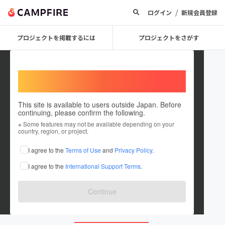
/
ログイン
新規会員登録
プロジェクトを掲載するには
プロジェクトをさがす
Welcome,
International users
This site is available to users outside Japan. Before
continuing, please confirm the following.
Cuffs_glasses
※ Some features may not be available depending on your
country, region, or project.
プロジェクトオーナー
I agree to the
Terms of Use
and
Privacy Policy
.
これまでに1件のプロジェクトを投稿しています
I agree to the
International Support Terms
.
在住国：日本
現在地：福井県
出身国：日本
出身地：福井県
Continue
optician-938.business.site/