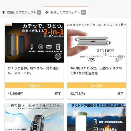
支援した
プロジェクト
投稿した
プロジェクト
0
26
カチッと合体。暖かさも、持ち運び
3in1折りたたみ式。出張もデスクも
も、スマートに。
これ1台の急速充電
FUNDED
FUNDED
46,200JPY
終了
32,705JPY
終了