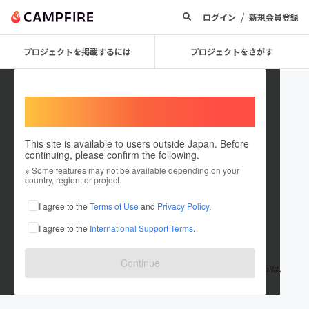
/
ログイン
新規会員登録
プロジェクトを掲載するには
プロジェクトをさがす
Welcome,
International users
This site is available to users outside Japan. Before
continuing, please confirm the following.
CUREMI LLC.
※ Some features may not be available depending on your
country, region, or project.
プロジェクトオーナー
I agree to the
Terms of Use
and
Privacy Policy
.
これまでに26件のプロジェクトを投稿しています
I agree to the
International Support Terms
.
在住国：日本
現在地：未設定
出身国：日本
出身地：未設定
Continue
忙しい現代人にとって、毎日を"整える"時間はとても貴重。Curemiは、
身近な悩みをやさしくサポートする製品をお届けします。