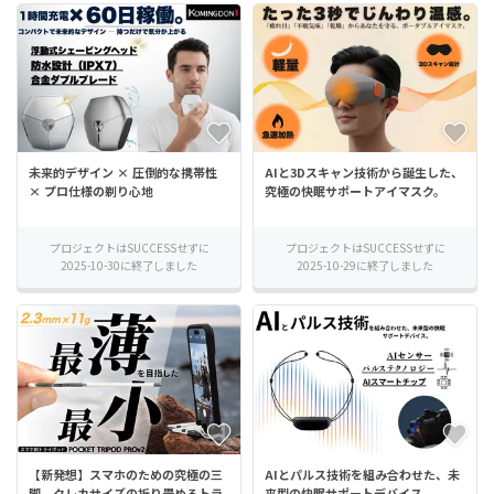
未来的デザイン × 圧倒的な携帯性
AIと3Dスキャン技術から誕生した、
× プロ仕様の剃り心地
究極の快眠サポートアイマスク。
プロジェクトはSUCCESSせずに
プロジェクトはSUCCESSせずに
2025-10-30に終了しました
2025-10-29に終了しました
【新発想】スマホのための究極の三
AIとパルス技術を組み合わせた、未
脚、クレカサイズの折り畳めるトラ
来型の快眠サポートデバイス。