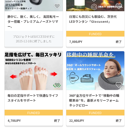
静かに、鋭く、美しく。 高回転モー
日常にも防災にも馴染む、次世代
ター搭載・プレミアムノーズトリマ
LEDランタン「Glocusent」
ー。
FUNDED
プロジェクトはSUCCESSせずに
2025-12-18に終了しました
7,000JPY
終了
毎日の足指サポートで快適なライフ
360°全方位サポートで“移動中の睡
スタイルをサポート
眠革命”を。最新メモリーフォーム
ネックピロー
FUNDED
FUNDED
4,700JPY
終了
22,400JPY
終了