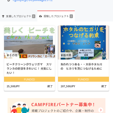
支援した
プロジェクト
投稿した
プロジェクト
0
2
その他
栃木県
ビーチクリーン＠ウェリガマ スリ
失われつつある・・大谷ホタル川
ランカの砂浜をきれいに！ 元気にし
の ヒカリを次につなげるために
たい！
FUNDED
FUNDED
25,500JPY
終了
207,500JPY
終了