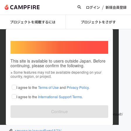
/
ログイン
新規会員登録
プロジェクトを掲載するには
プロジェクトをさがす
Welcome,
International users
This site is available to users outside Japan. Before
continuing, please confirm the following.
DANIHEI
※ Some features may not be available depending on your
country, region, or project.
プロジェクトオーナー
I agree to the
Terms of Use
and
Privacy Policy
.
これまでに2件のプロジェクトを投稿しています
I agree to the
International Support Terms
.
在住国：日本
現在地：栃木県
出身国：日本
出身地：栃木県
Continue
宇都宮大学大学院卒 某研究所卒業 Nihein’s LANKA Director Y’s Consulti
ng Director NS Cross TECH LLC CEO
もっと見る
r.goope.jp/ooyavillage1573/