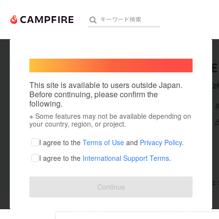
Welcome,
International users
DEMODE
人気のプロジェクト
注目のリ
This site is available to users outside Japan.
これまでに2
Before continuing, please confirm the
following.
在住国：日本
※ Some features may not be available depending on
アート・写真
出身国：日本
your country, region, or project.
テクノロジー・ガジェット
I agree to the
Terms of Use
and
Privacy Policy
.
I agree to the
International Support Terms
.
映像・映画
ビジネス・起業
支援した
プロジェクト
0
投稿した
プロジェ
Continue
まちづくり・地域活性化