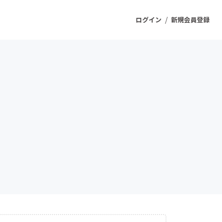
/
ログイン
新規会員登録
ジェクト
もうすぐ公開されます
プロダクト
ファッション
スポーツ
ケア
ソーシャルグッド