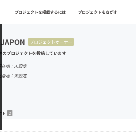
プロジェクトを掲載するには
プロジェクトをさがす
 JAPON
プロジェクトオーナー
ターン
注目の新着プロジェクト
募集終了が近いプロ
件のプロジェクトを投稿しています
現在地：未設定
音楽
舞台・パフォーマンス
出身地：未設定
ゲーム・サービス開発
フード・飲食店
書籍・雑誌出版
アニメ・漫画
チャレンジ
ビューティー・ヘルス
クト
2