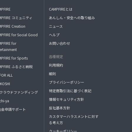
MPFIRE
CAMPFIREとは
MPFIRE コミュニティ
あんしん・安全への取り組み
PFIRE Creation
ニュース
PFIRE for Social Good
ヘルプ
PFIRE for
お問い合わせ
ertainment
各種規定
PFIRE for Sports
利用規約
MPFIRE ふるさと納税
細則
FOR ALL
プライバシーポリシー
KOSHI
特定商取引法に基づく表記
FAクラウドファンディング
情報セキュリティ方針
hi-ya
反社基本方針
助金申請サポート
カスタマーハラスメントに対す
る考え方
クッキーポリシー