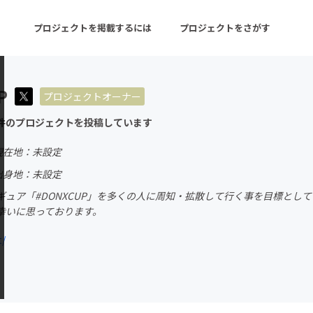
プロジェクトを掲載するには
プロジェクトをさがす
P
プロジェクトオーナー
ターン
注目の新着プロジェクト
募集終了が近いプロ
件のプロジェクトを投稿しています
現在地：未設定
音楽
舞台・パフォーマンス
出身地：未設定
ュア「#DONXCUP」を多くの人に周知・拡散して行く事を目標として
ゲーム・サービス開発
フード・飲食店
幸いに思っております。
書籍・雑誌出版
アニメ・漫画
t/
チャレンジ
ビューティー・ヘルス