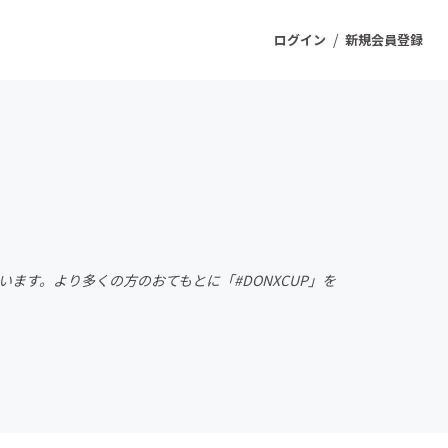
/
ログイン
新規会員登録
ジェクト
もうすぐ公開されます
プロダクト
います。より多くの方のおてもとに「#DONXCUP」を
ファッション
スポーツ
ケア
ソーシャルグッド