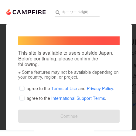
Welcome,
International users
DONXCU
人気のプロジェクト
注目のリ
This site is available to users outside Japan.
これまでに1
Before continuing, please confirm the
following.
在住国：日本
※ Some features may not be available depending on
アート・写真
出身国：日本
your country, region, or project.
マスコットフィギ
テクノロジー・ガジェット
I agree to the
Terms of Use
and
Privacy Policy
.
お贈りできると
I agree to the
International Support Terms
.
映像・映画
donxcup.ne
ビジネス・起業
Continue
まちづくり・地域活性化
投稿した
プロジェクト
1