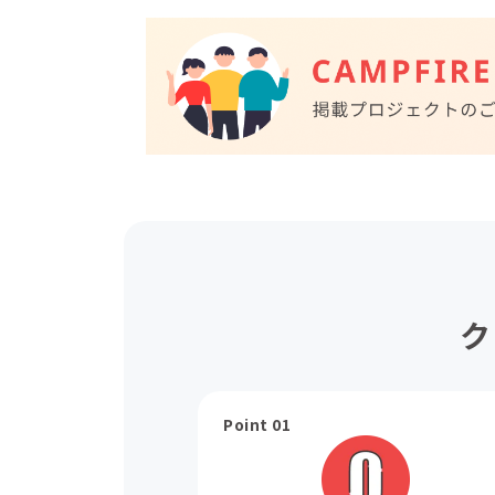
ク
Point 01