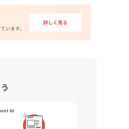
ょう
oint 03