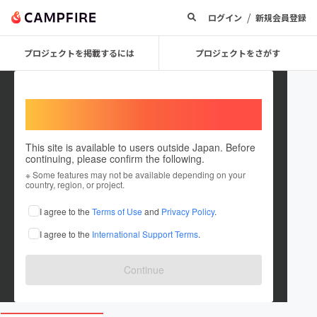
/
ログイン
新規会員登録
プロジェクトを掲載するには
プロジェクトをさがす
Welcome,
International users
This site is available to users outside Japan. Before
continuing, please confirm the following.
DUAL RING
※ Some features may not be available depending on your
country, region, or project.
プロジェクトオーナー
I agree to the
Terms of Use
and
Privacy Policy
.
これまでに2件のプロジェクトを投稿しています
I agree to the
International Support Terms
.
在住国：日本
現在地：山口県
出身国：日本
出身地：山口県
Continue
www.instagram.com/dual_ring