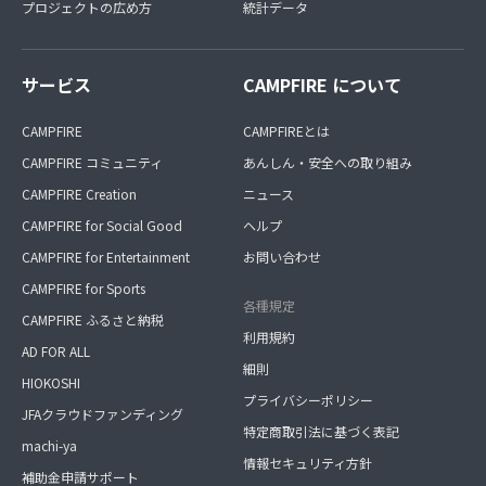
プロジェクトの広め方
統計データ
サービス
CAMPFIRE について
CAMPFIRE
CAMPFIREとは
CAMPFIRE コミュニティ
あんしん・安全への取り組み
CAMPFIRE Creation
ニュース
CAMPFIRE for Social Good
ヘルプ
CAMPFIRE for Entertainment
お問い合わせ
CAMPFIRE for Sports
各種規定
CAMPFIRE ふるさと納税
利用規約
AD FOR ALL
細則
HIOKOSHI
プライバシーポリシー
JFAクラウドファンディング
特定商取引法に基づく表記
machi-ya
情報セキュリティ方針
補助金申請サポート