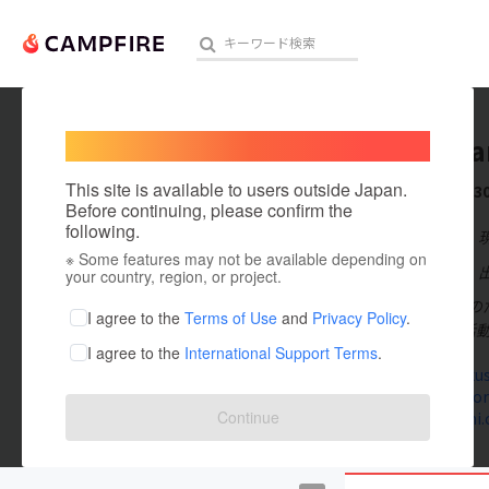
Welcome,
International users
DaichiY
人気のプロジェクト
注目のリ
This site is available to users outside Japan.
これまでに3
Before continuing, please confirm the
following.
在住国：日本
※ Some features may not be available depending on
アート・写真
出身国：日本
your country, region, or project.
矢野大地（やの
テクノロジー・ガジェット
I agree to the
Terms of Use
and
Privacy Policy
.
市で1年間の活
I agree to the
International Support Terms
.
映像・映画
www.hyakus
hitomaki.or
ビジネス・起業
Continue
yanodaichi
まちづくり・地域活性化