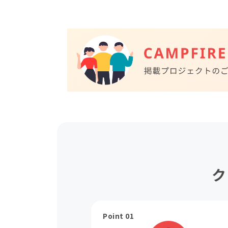
ク
Point 01