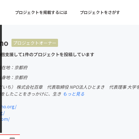
プロジェクトを掲載するには
プロジェクトをさがす
ano
プロジェクトオーナー
ターン
注目の新着プロジェクト
募集終了が近いプロ
0回支援して1件のプロジェクトを投稿しています
現在地：京都府
音楽
舞台・パフォーマンス
出身地：京都府
だいち） 株式会社百章 代表取締役 NPO法人ひとまき 代表理事 大
ゲーム・サービス開発
フード・飲食店
動をしたことをきっかけに、生き
もっと見る
書籍・雑誌出版
アニメ・漫画
ho.org/
g/
チャレンジ
ビューティー・ヘルス
.com/