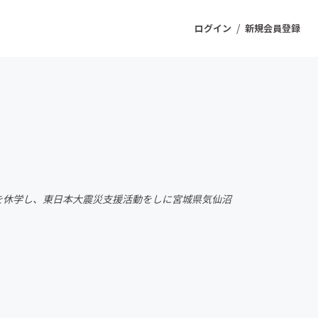
/
ログイン
新規会員登録
ジェクト
もうすぐ公開されます
プロダクト
学を休学し、東日本大震災支援活動をしに宮城県気仙沼
ファッション
スポーツ
ケア
ソーシャルグッド