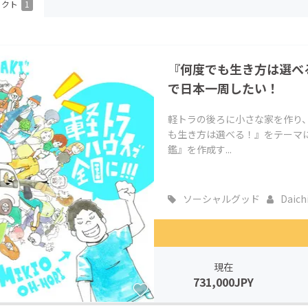
ェクト
1
CAMPFIRE for Social Good
CAMPFIRE Creation
CAMPFIREふるさと納税
machi-ya
コミュニティ
『何度でも生き方は選べ
で日本一周したい！
軽トラの後ろに小さな家を作り
も生き方は選べる！』をテーマ
鑑』を作成す...
ソーシャルグッド
Daich
現在
731,000JPY