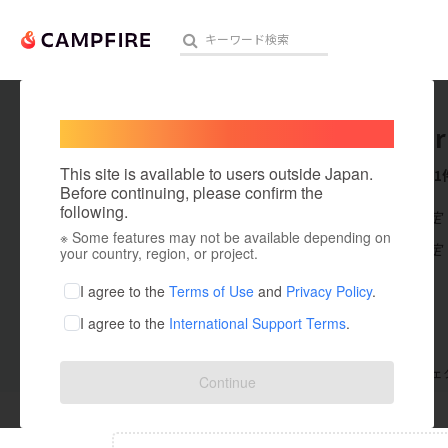
Welcome,
International users
Dia 8 Ea
人気のプロジェクト
注目のリ
This site is available to users outside Japan.
これまでに1
Before continuing, please confirm the
following.
在住国：未設定
※ Some features may not be available depending on
アート・写真
出身国：未設定
your country, region, or project.
テクノロジー・ガジェット
I agree to the
Terms of Use
and
Privacy Policy
.
I agree to the
International Support Terms
.
映像・映画
ビジネス・起業
支援した
プロジェクト
0
投稿した
プロジェ
Continue
まちづくり・地域活性化