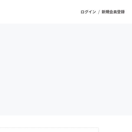
/
ログイン
新規会員登録
ジェクト
もうすぐ公開されます
プロダクト
ファッション
スポーツ
ケア
ソーシャルグッド