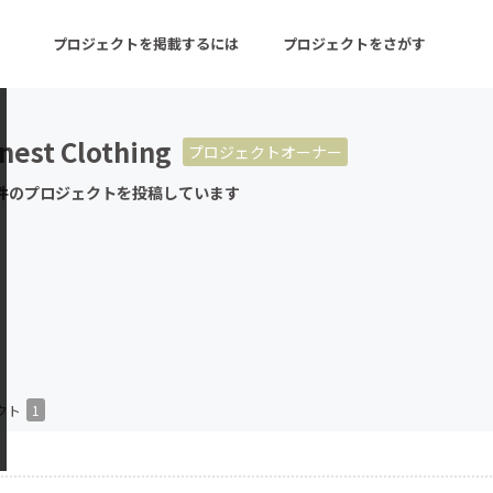
プロジェクトを掲載するには
プロジェクトをさがす
rnest Clothing
プロジェクトオーナー
ターン
注目の新着プロジェクト
募集終了が近いプロ
件のプロジェクトを投稿しています
音楽
舞台・パフォーマンス
ゲーム・サービス開発
フード・飲食店
書籍・雑誌出版
アニメ・漫画
チャレンジ
ビューティー・ヘルス
クト
1