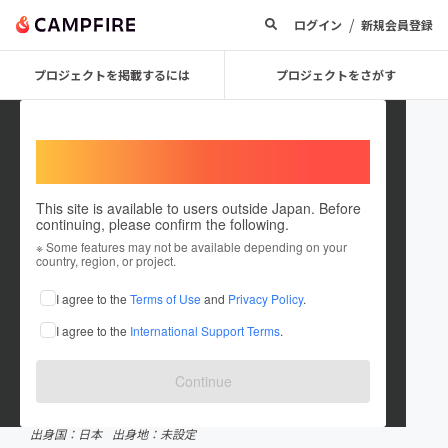
/
ログイン
新規会員登録
プロジェクトを掲載するには
プロジェクトをさがす
Welcome,
International users
This site is available to users outside Japan. Before
continuing, please confirm the following.
DizmKDC
※ Some features may not be available depending on your
country, region, or project.
プロジェクトオーナー
I agree to the
Terms of Use
and
Privacy Policy
.
これまでに3回支援して2件のプロジェクトを投稿しています
I agree to the
International Support Terms
.
CAMPFIREクラウドファンディングアワード受賞履歴
2022 エンタメ部門
2021 エンタメ部門
Continue
在住国：日本
現在地：未設定
出身国：日本
出身地：未設定