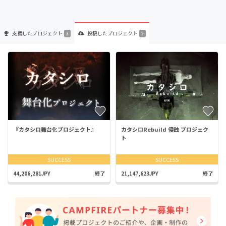
支援した
プロジェクト
投稿した
プロジェクト
3
2
『カタシロ舞台化プロジェクト』
カタシロRebuild 侵蝕 プロジェク
ト
SUCCESS
SUCCESS
44,206,281JPY
終了
21,147,623JPY
終了