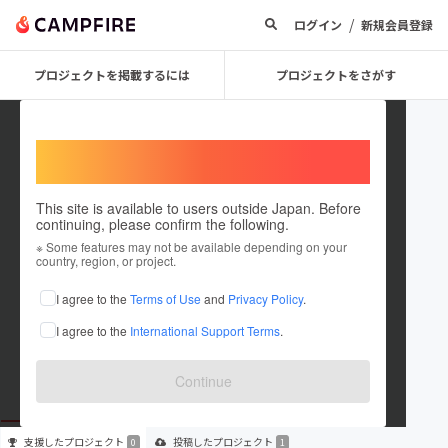
/
ログイン
新規会員登録
プロジェクトを掲載するには
プロジェクトをさがす
Welcome,
International users
This site is available to users outside Japan. Before
continuing, please confirm the following.
Dozle
※ Some features may not be available depending on your
country, region, or project.
プロジェクトオーナー
I agree to the
Terms of Use
and
Privacy Policy
.
これまでに1件のプロジェクトを投稿しています
I agree to the
International Support Terms
.
在住国：未設定
出身国：未設定
Continue
支援した
プロジェクト
投稿した
プロジェクト
0
1