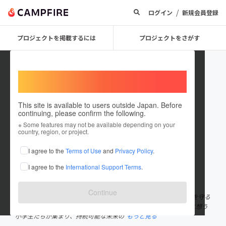
/
ログイン
新規会員登録
プロジェクトを掲載するには
プロジェクトをさがす
Welcome,
International users
This site is available to users outside Japan. Before
continuing, please confirm the following.
DreamBuilders
※ Some features may not be available depending on your
country, region, or project.
プロジェクトオーナー
I agree to the
Terms of Use
and
Privacy Policy
.
これまでに1回支援して1件のプロジェクトを投稿しています
I agree to the
International Support Terms
.
在住国：日本
現在地：東京都
出身国：日本
出身地：未設定
Continue
"Dream Builders"は、子どもたちが立ち上げた、地球環境の未来を守る
ために活動するグループです。自然や生き物、そして地球を大切に想う
小学生たちが集まり、持続可能な未来の
もっと見る