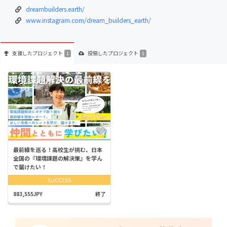
dreambuilders.earth/
www.instagram.com/dream_builders_earth/
支援した
プロジェクト
投稿した
プロジェクト
1
1
最前線を巡る！高校生が挑む、日本
全国の『環境課題の解決策』を学ん
で届けたい！
SUCCESS
883,555JPY
終了