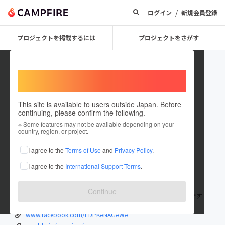
/
ログイン
新規会員登録
プロジェクトを掲載するには
プロジェクトをさがす
Welcome,
International users
This site is available to users outside Japan. Before
continuing, please confirm the following.
EDC_PROJECT
※ Some features may not be available depending on your
country, region, or project.
プロジェクトオーナー
I agree to the
Terms of Use
and
Privacy Policy
.
これまでに5件のプロジェクトを投稿しています
I agree to the
International Support Terms
.
在住国：日本
現在地：未設定
出身国：日本
出身地：未設定
Continue
神奈川県大和市にあるラジコンドリフトサーキットEDPの管理人です
www.facebook.com/EDPKANAGAWA