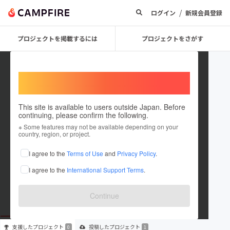
/
ログイン
新規会員登録
プロジェクトを掲載するには
プロジェクトをさがす
Welcome,
International users
This site is available to users outside Japan. Before
continuing, please confirm the following.
EL73
※ Some features may not be available depending on your
country, region, or project.
プロジェクトオーナー
I agree to the
Terms of Use
and
Privacy Policy
.
これまでに1件のプロジェクトを投稿しています
I agree to the
International Support Terms
.
在住国：未設定
出身国：未設定
Continue
支援した
プロジェクト
投稿した
プロジェクト
0
1