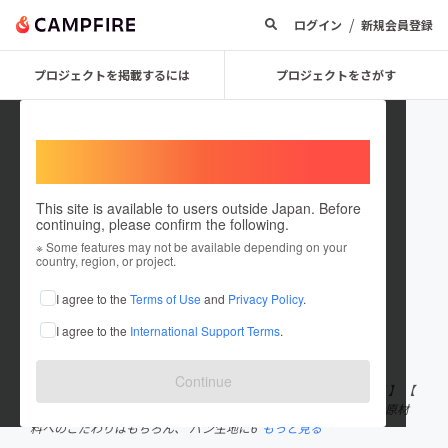
/
ログイン
新規会員登録
プロジェクトを掲載するには
プロジェクトをさがす
Welcome,
International users
This site is available to users outside Japan. Before
continuing, please confirm the following.
EiGrain
※ Some features may not be available depending on your
country, region, or project.
プロジェクトオーナー
I agree to the
Terms of Use
and
Privacy Policy
.
これまでに1件のプロジェクトを投稿しています
I agree to the
International Support Terms
.
在住国：日本
現在地：東京都
出身国：日本
出身地：東京都
Continue
『おいしくて体にやさしいパンをお届けしたい』と、 【 医食同源 】 【
安全・安心・健康 】 を基本精神とした商品作りを行っています。 原材
料へのこだわりはもちろん、 パン生地に6
もっと見る