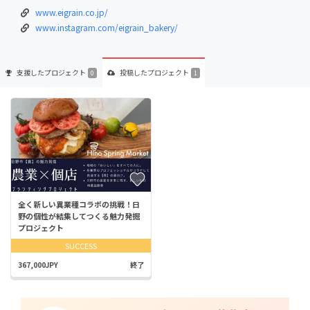
www.eigrain.co.jp/
www.instagram.com/eigrain_bakery/
支援した
プロジェクト
投稿した
プロジェクト
0
1
全く新しい異業種コラボの挑戦！日
野の個性が結集してつくる魅力発掘
プロジェクト
SUCCESS
367,000JPY
終了