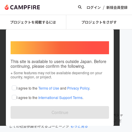
/
ログイン
新規会員登録
プロジェクトを掲載するには
プロジェクトをさがす
Welcome,
International users
This site is available to users outside Japan. Before
continuing, please confirm the following.
HICARU
※ Some features may not be available depending on your
country, region, or project.
プロジェクトオーナー
I agree to the
Terms of Use
and
Privacy Policy
.
これまでに6回支援して2件のプロジェクトを投稿しています
I agree to the
International Support Terms
.
在住国：日本
現在地：大阪府
出身国：日本
出身地：大阪府
Continue
HICARU COFFEE ROASTERはダウン症の方が一般就労として、スペシャ
ルティコーヒーという品質の高いコーヒーを通じ、バリスタ（職人）と
しての社会参画を叶えるコーヒーブラ
もっと見る