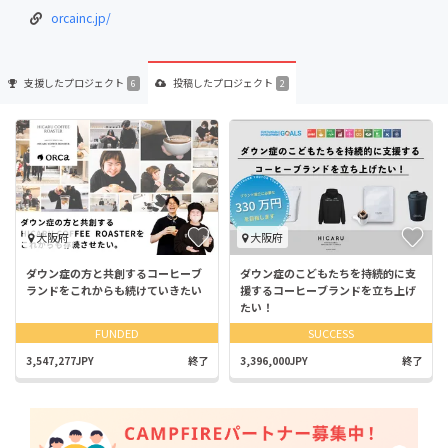
orcainc.jp/
支援した
プロジェクト
投稿した
プロジェクト
6
2
大阪府
大阪府
ダウン症の方と共創するコーヒーブ
ダウン症のこどもたちを持続的に支
ランドをこれからも続けていきたい
援するコーヒーブランドを立ち上げ
たい！
FUNDED
SUCCESS
3,547,277JPY
終了
3,396,000JPY
終了