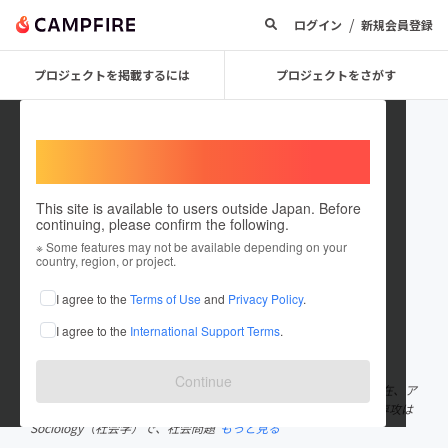
/
ログイン
新規会員登録
プロジェクトを掲載するには
プロジェクトをさがす
Welcome,
International users
This site is available to users outside Japan. Before
continuing, please confirm the following.
Kira Fukuda
※ Some features may not be available depending on your
country, region, or project.
プロジェクトオーナー
I agree to the
Terms of Use
and
Privacy Policy
.
これまでに1件のプロジェクトを投稿しています
I agree to the
International Support Terms
.
在住国：アメリカ合衆国外諸島
出身国：日本
出身地：広島県
Continue
初めまして。 Equal代表の福田輝（ふくだ きら）と申します。 現在、ア
メリカの大学に通いながらサッカー選手として活動しています。専攻は
Sociology（社会学）で、社会問題
もっと見る