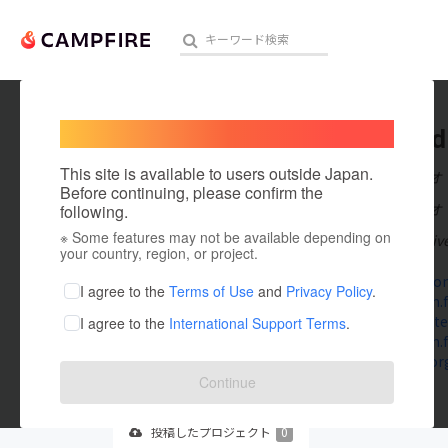
Welcome,
International users
ErinFor
人気のプロジェクト
注目のリ
This site is available to users outside Japan.
在住国：マカオ
Before continuing, please confirm the
出身国：マカオ
following.
※ Some features may not be available depending on
Brazil v USA Li
アート・写真
your country, region, or project.
donnael.com
テクノロジー・ガジェット
I agree to the
Terms of Use
and
Privacy Policy
.
livestream.f
sportmaster
I agree to the
International Support Terms
.
映像・映画
livestream.f
tvevents.org
ビジネス・起業
Continue
まちづくり・地域活性化
投稿した
プロジェクト
0