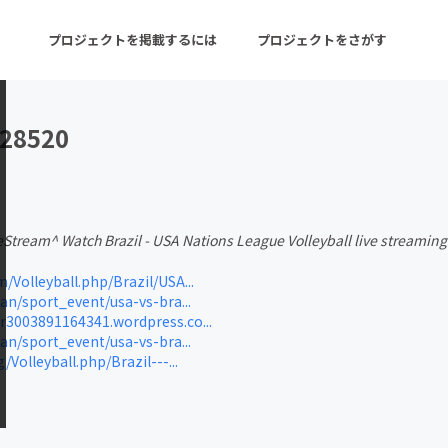
プロジェクトを掲載するには
プロジェクトをさがす
d28520
ターン
注目の新着プロジェクト
募集終了が近いプロ
veStream^ Watch Brazil - USA Nations League Volleyball live streaming
音楽
舞台・パフォーマンス
/Volleyball.php/Brazil/USA...
ゲーム・サービス開発
フード・飲食店
an/sport_event/usa-vs-bra...
3003891164341.wordpress.co...
書籍・雑誌出版
アニメ・漫画
an/sport_event/usa-vs-bra...
/Volleyball.php/Brazil---...
チャレンジ
ビューティー・ヘルス