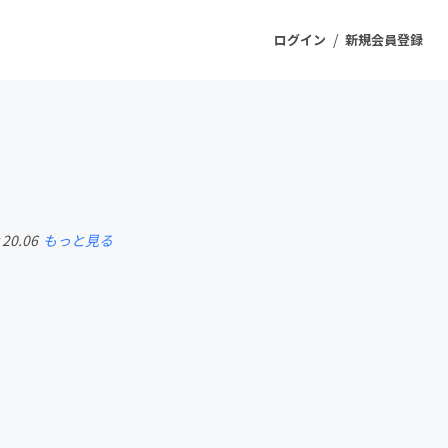
/
ログイン
新規会員登録
ジェクト
もうすぐ公開されます
 20.06
もっと見る
プロダクト
ファッション
スポーツ
ケア
ソーシャルグッド