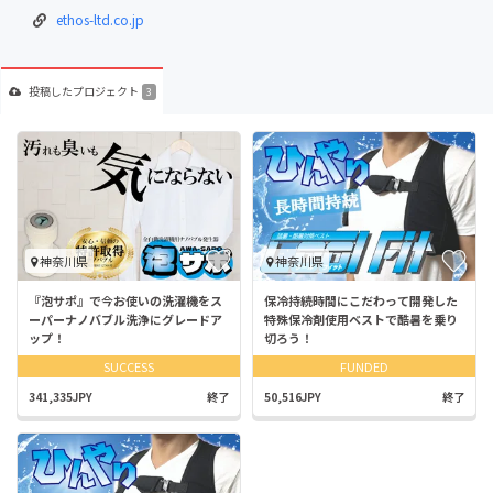
ethos-ltd.co.jp
投稿した
プロジェクト
3
神奈川県
神奈川県
『泡サポ』で今お使いの洗濯機をス
保冷持続時間にこだわって開発した
ーパーナノバブル洗浄にグレードア
特殊保冷剤使用ベストで酷暑を乗り
ップ！
切ろう！
SUCCESS
FUNDED
341,335JPY
終了
50,516JPY
終了