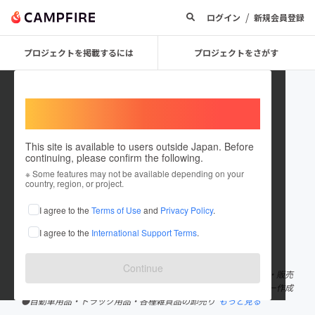
/
ログイン
新規会員登録
プロジェクトを掲載するには
プロジェクトをさがす
Welcome,
International users
This site is available to users outside Japan. Before
continuing, please confirm the following.
Ethos co ltd
※ Some features may not be available depending on your
country, region, or project.
プロジェクトオーナー
I agree to the
Terms of Use
and
Privacy Policy
.
これまでに3件のプロジェクトを投稿しています
I agree to the
International Support Terms
.
在住国：日本
現在地：神奈川県
出身国：日本
出身地：神奈川県
Continue
●自社オリジナル製品の企画開発・販売 ●製品開発・設計・製造・販売
促進のワンストップサポート ●製品プロモーション動画フライヤー作成
●自動車用品・トラック用品・各種雑貨品の卸売り
もっと見る