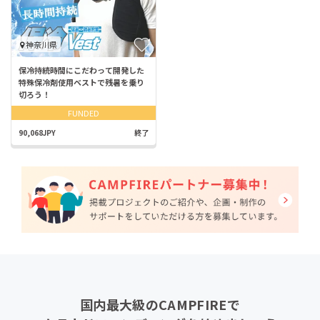
神奈川県
保冷持続時間にこだわって開発した
特殊保冷剤使用ベストで残暑を乗り
切ろう！
FUNDED
90,068JPY
終了
国内最大級のCAMPFIREで