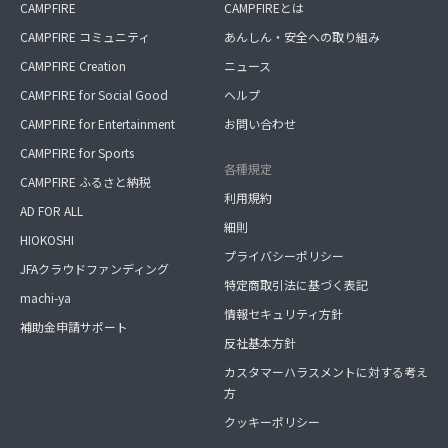
CAMPFIRE
CAMPFIREとは
CAMPFIRE コミュニティ
あんしん・安全への取り組み
CAMPFIRE Creation
ニュース
CAMPFIRE for Social Good
ヘルプ
CAMPFIRE for Entertainment
お問い合わせ
CAMPFIRE for Sports
各種規定
CAMPFIRE ふるさと納税
利用規約
AD FOR ALL
細則
HIOKOSHI
プライバシーポリシー
JFAクラウドファンディング
特定商取引法に基づく表記
machi-ya
情報セキュリティ方針
補助金申請サポート
反社基本方針
カスタマーハラスメントに対する考え
方
クッキーポリシー