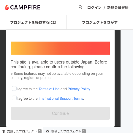
/
ログイン
新規会員登録
プロジェクトを掲載するには
プロジェクトをさがす
Welcome,
International users
This site is available to users outside Japan. Before
continuing, please confirm the following.
Everyday Street Liver Brooklyn
※ Some features may not be available depending on your
country, region, or project.
プロジェクトオーナー
I agree to the
Terms of Use
and
Privacy Policy
.
これまでに1件のプロジェクトを投稿しています
I agree to the
International Support Terms
.
在住国：未設定
出身国：未設定
Continue
支援した
プロジェクト
投稿した
プロジェクト
0
1