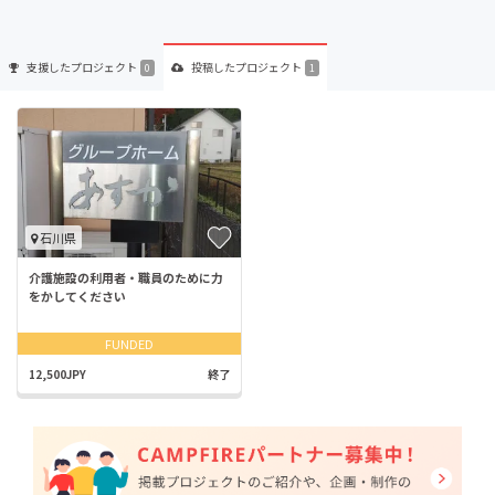
支援した
プロジェクト
投稿した
プロジェクト
0
1
石川県
介護施設の利用者・職員のために力
をかしてください
FUNDED
12,500JPY
終了