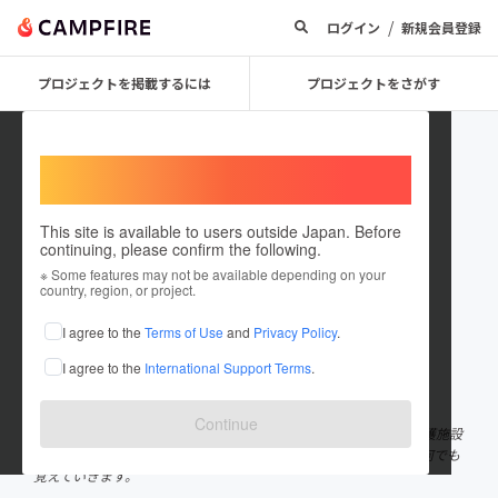
/
ログイン
新規会員登録
プロジェクトを掲載するには
プロジェクトをさがす
Welcome,
International users
This site is available to users outside Japan. Before
continuing, please confirm the following.
FD3S8551
※ Some features may not be available depending on your
country, region, or project.
プロジェクトオーナー
I agree to the
Terms of Use
and
Privacy Policy
.
これまでに1件のプロジェクトを投稿しています
I agree to the
International Support Terms
.
在住国：日本
現在地：石川県
出身国：日本
出身地：石川県
Continue
石川県金沢市在住で白山市の介護施設の次期理事長予定です。 介護施設
以外にも業種を増やしていこうと思ってます。 知識はないですが何でも
覚えていきます。