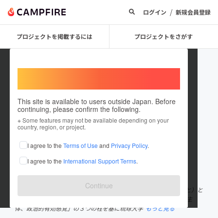
/
ログイン
新規会員登録
プロジェクトを掲載するには
プロジェクトをさがす
Welcome,
International users
This site is available to users outside Japan. Before
continuing, please confirm the following.
FORCE_ryukyu
※ Some features may not be available depending on your
country, region, or project.
プロジェクトオーナー
I agree to the
Terms of Use
and
Privacy Policy
.
これまでに1件のプロジェクトを投稿しています
I agree to the
International Support Terms
.
在住国：日本
現在地：未設定
出身国：日本
出身地：未設定
Continue
はじめまして「学生団体FORCE」の代表の小渡宇翔（おど たかと）と
申します。 「学生団体FORCE」は、「地域に根ざした、こどもの主
体、政治的有効感覚」の３つの柱を基に琉球大学
もっと見る