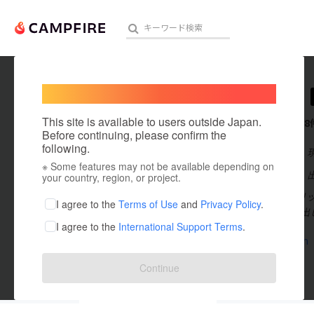
Welcome,
International users
FRECER
人気のプロジェクト
注目のリ
This site is available to users outside Japan.
これまでに8
Before continuing, please confirm the
following.
在住国：日本
※ Some features may not be available depending on
アート・写真
出身国：日本
your country, region, or project.
FRECER（
テクノロジー・ガジェット
I agree to the
Terms of Use
and
Privacy Policy
.
い価値を生み出
I agree to the
International Support Terms
.
映像・映画
frecer.com
ビジネス・起業
Continue
まちづくり・地域活性化
投稿した
プロジェクト
8