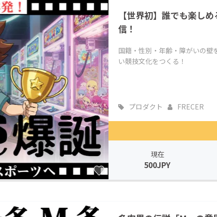
【世界初】誰でも楽しめ
信！
国籍・性別・年齢・障がいの壁
い競技文化をつくる！
プロダクト
FRECER
現在
500JPY