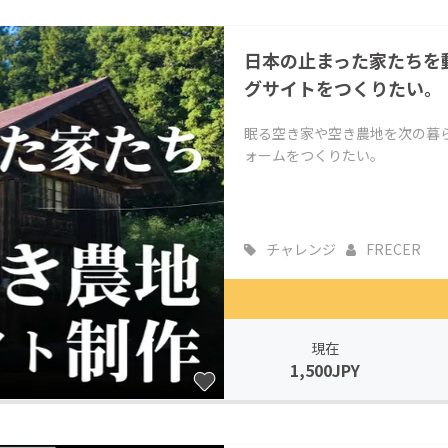
CAMPFIRE for Social Good
CAMPFIRE Creation
日本の止まった家たちを
CAMPFIREふるさと納税
machi-ya
コミュニティ
グサイトをつくりたい。
眠る空き家や空き農地を次の暮
ォームをつくりたい。
チャレンジ
FRECER
現在
1,500JPY