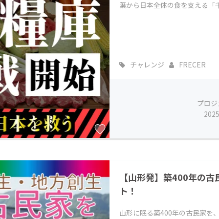
葉から日本全体の食を支える「
チャレンジ
FRECER
プロジ
202
【山形発】築400年の
ト！
山形に眠る築400年の古民家を