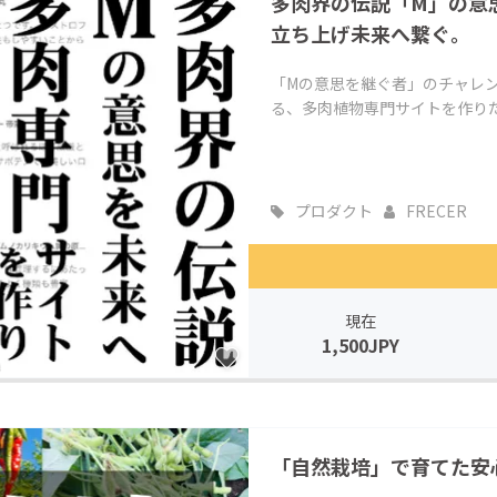
多肉界の伝説「M」の意
立ち上げ未来へ繋ぐ。
「Mの意思を継ぐ者」のチャレ
る、多肉植物専門サイトを作り
プロダクト
FRECER
現在
1,500JPY
「自然栽培」で育てた安