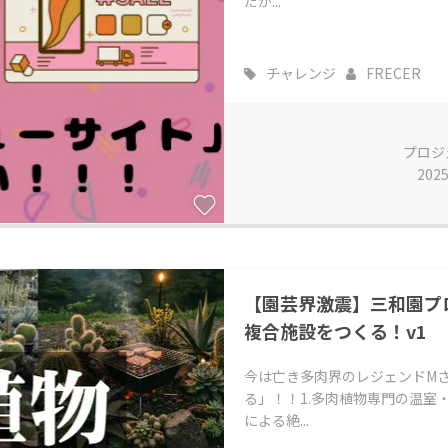
だか...
チャレンジ
FRECER
プロジ
202
【園芸界激震】三和園プ
複合施設をつくる！v1
今は亡き多肉界のレジェンドM
る」！！1.多肉植物専門の温室
による絶...