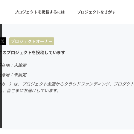
プロジェクトを掲載するには
プロジェクトをさがす
プロジェクトオーナー
ターン
注目の新着プロジェクト
募集終了が近いプロ
件のプロジェクトを投稿しています
現在地：未設定
音楽
舞台・パフォーマンス
出身地：未設定
フリッカー）は、プロジェクト企画からクラウドファンディング、プロダク
ゲーム・サービス開発
フード・飲食店
し、皆さまにお届けしています。
書籍・雑誌出版
アニメ・漫画
チャレンジ
ビューティー・ヘルス