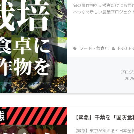
旬の農作物を支援者だけにお届
へつなぐ新しい農業プロジェク
フード・飲食店
FRECE
プロジ
202
【緊急】千葉を「国防食
【緊急】東京が飢えると日本全