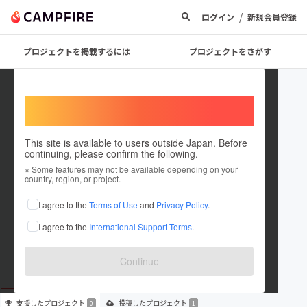
/
ログイン
新規会員登録
プロジェクトを掲載するには
プロジェクトをさがす
Welcome,
International users
This site is available to users outside Japan. Before
continuing, please confirm the following.
FREE STYLE CLOUD
※ Some features may not be available depending on your
country, region, or project.
プロジェクトオーナー
I agree to the
Terms of Use
and
Privacy Policy
.
これまでに1件のプロジェクトを投稿しています
I agree to the
International Support Terms
.
在住国：日本
現在地：東京都
出身国：日本
出身地：東京都
Continue
支援した
プロジェクト
投稿した
プロジェクト
0
1