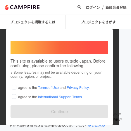
/
ログイン
新規会員登録
プロジェクトを掲載するには
プロジェクトをさがす
Welcome,
International users
This site is available to users outside Japan. Before
continuing, please confirm the following.
FUJITAKAMICHI
※ Some features may not be available depending on your
country, region, or project.
プロジェクトオーナー
I agree to the
Terms of Use
and
Privacy Policy
.
これまでに1件のプロジェクトを投稿しています
I agree to the
International Support Terms
.
在住国：日本
現在地：福岡県
出身国：日本
出身地：福岡県
Continue
僕のプロジェクトに興味を持っていただきありがとうございます🙏✨ タ
カミチと申します。 週刊少年ジャンプの漫画家を目指すために、副業で
ネット販売を成功させる必要があるため、プロジ
もっと見る