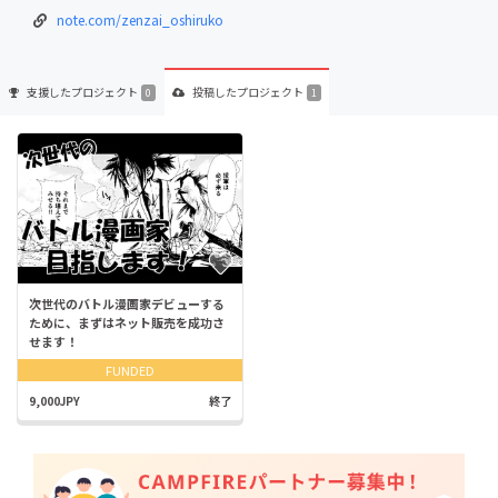
note.com/zenzai_oshiruko
支援した
プロジェクト
投稿した
プロジェクト
0
1
次世代のバトル漫画家デビューする
ために、まずはネット販売を成功さ
せます！
FUNDED
9,000JPY
終了